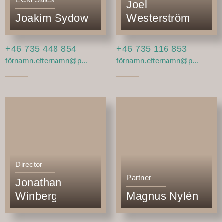
Joel
Joakim Sydow
Westerström
+46 735 448 854
+46 735 116 853
förnamn.efternamn@p...
förnamn.efternamn@p...
Director
Partner
Jonathan
Winberg
Magnus Nylén