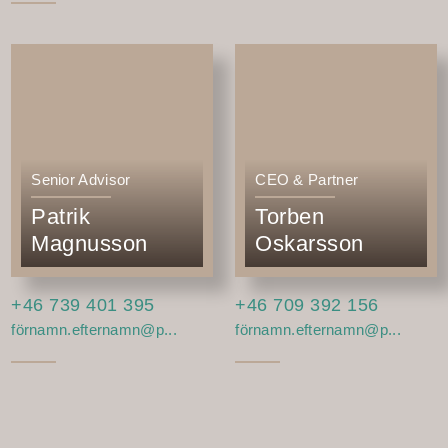
Senior Advisor
CEO & Partner
Patrik
Torben
Magnusson
Oskarsson
+46 739 401 395
+46 709 392 156
förnamn.efternamn@p...
förnamn.efternamn@p...