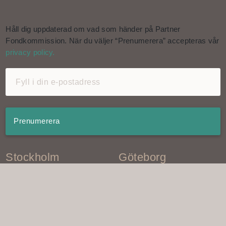
Håll dig uppdaterad om vad som händer på Partner
Fondkommission. När du väljer “Prenumerera” accepteras vår
privacy policy.
Stockholm
Göteborg
Smålandsgatan 10
Lilla Nygatan 2
111 46 Stockholm
411 09 Göteborg
Tel: 08 598 422 30
Tel: 031 761 22 30