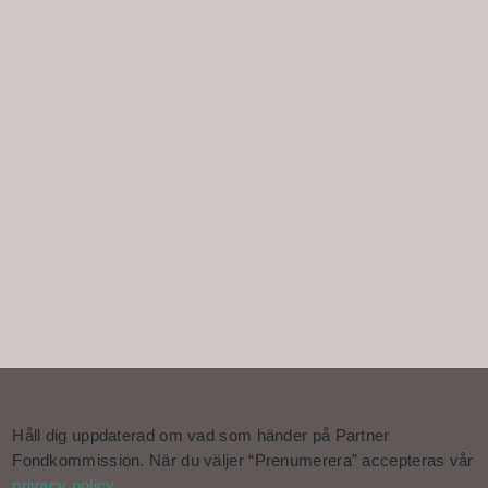
Håll dig uppdaterad om vad som händer på Partner
Fondkommission. När du väljer “Prenumerera” accepteras vår
privacy policy.